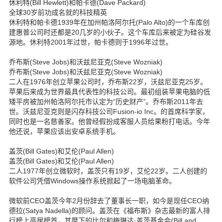
休利特(Bill Hewlett)和帕卡德(Dave Packard)
全球30岁前功成名就的科技精英
休利特和帕卡德1939年在加州帕洛阿尔托(Palo Alto)的一个车库创
建惠普公司时还都是20几岁的小伙子。这个车库后来被定为硅谷发
源地。休利特2001年过世，帕卡德则于1996年过世。
乔布斯(Steve Jobs)和沃兹尼亚克(Steve Wozniak)
乔布斯(Steve Jobs)和沃兹尼亚克(Steve Wozniak)
二人在1976年创立苹果公司时，乔布斯22岁，沃兹尼亚克25岁。
苹果后来成为世界最具代表性的科技公司。最初组装苹果电脑的低
矮平房被加州帕洛阿尔托市认定为“历史财产”。乔布斯2011年去
世。沃兹尼亚克则是闪存科技公司Fusion-io Inc。的首席科学家，
同时也是一名慈善家。他曾经假扮成客服人员给果粉打电话。今年
他还说，苹果应该出安卓系统手机。
盖茨(Bill Gates)和艾伦(Paul Allen)
盖茨(Bill Gates)和艾伦(Paul Allen)
二人1977年创立微软时，盖茨只有19岁，艾伦22岁。二人创建的
软件公司凭借Windows操作系统掀起了一场电脑革命。
微软前CEO盖茨今年2月份辞去了董事长一职，如今是现任CEO纳
德拉(Satya Nadella)的顾问。盖茨在《福布斯》杂志最新的富人排
行榜上高居榜首，其麾下的比尔和梅琳达·盖茨基金会(Bill and